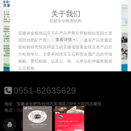
关于我们
权威专业检测机构
安徽省金银饰品宝玉石产品质量监督检验站是国土资
查看详情 +
源部合肥矿产资源监督检测中心及安徽省产品质量监
督检验研究院共同设立的安徽省级黄金珠宝类产品官
方检测单位。主要承担珠宝玉石和贵金属产品的市场
抽检、委托检验，以及公、检、法单位的仲裁检验和
公正检验。
0551-62635629
地址：安徽省合肥市包河区芜湖路239号大院内古建筑
电话：
0551-62635629
邮箱：
---